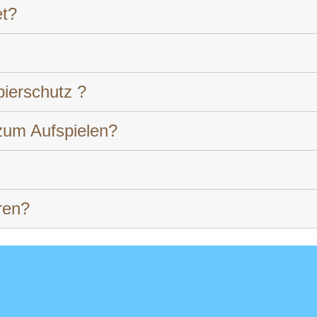
et?
ierschutz ?
zum Aufspielen?
ren?