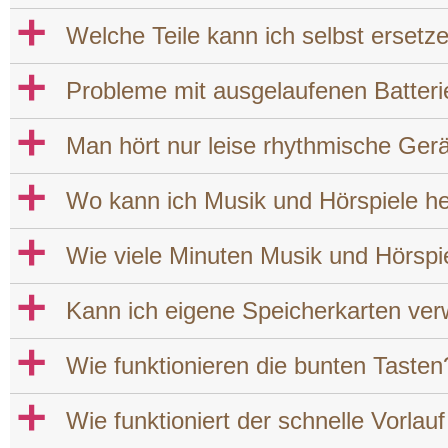
a
Welche Teile kann ich selbst ersetz
a
Probleme mit ausgelaufenen Batter
a
Man hört nur leise rhythmische Ge
a
Wo kann ich Musik und Hörspiele he
a
Wie viele Minuten Musik und Hörspie
a
Kann ich eigene Speicherkarten ve
a
Wie funktionieren die bunten Tasten
a
Wie funktioniert der schnelle Vorla