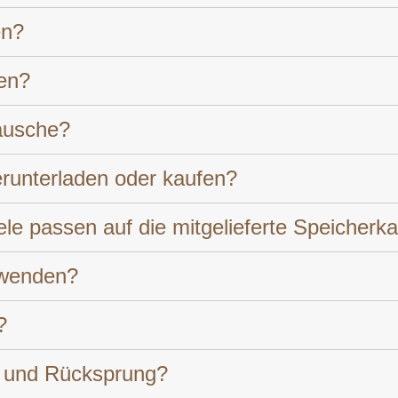
en?
ien?
räusche?
runterladen oder kaufen?
le passen auf die mitgelieferte Speicherka
rwenden?
?
uf und Rücksprung?