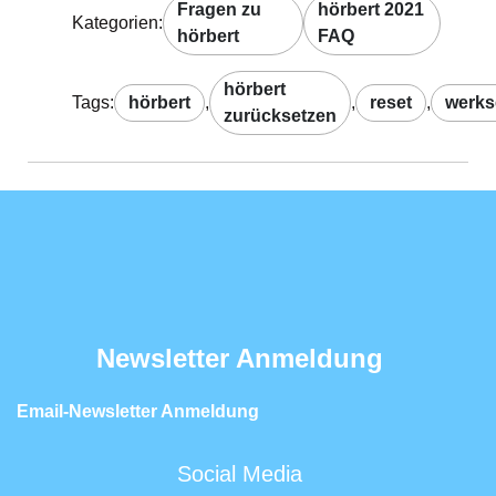
Fragen zu
hörbert 2021
Kategorien:
hörbert
FAQ
hörbert
Tags:
hörbert
,
,
reset
,
werks
zurücksetzen
Newsletter Anmeldung
Email-Newsletter Anmeldung
Social Media