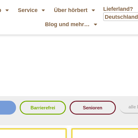
Lieferland?
p
Service
Über hörbert
Deutschland
Blog und mehr…
alle
r
Barrierefrei
Senioren