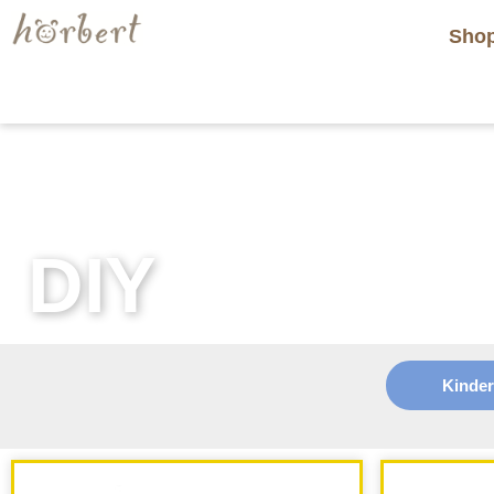
Sho
DIY
Kinde