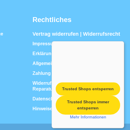
Rechtliches
Vertrag widerrufen | Widerrufsrecht
ge
Impressum
Erklärung zur Barrierefreiheit
Allgemeine Geschäftsbedingungen
Zahlung & Versand
Widerrufsrecht für Dienstleistungen, z.B.
Reparaturen
Trusted Shops entsperren
Datenschutzerklärung
Trusted Shops immer
entsperren
Hinweise zur Batterieentsorgung
Mehr Informationen