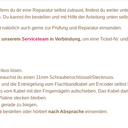
Wenn du dir eine Reparatur selbst zutraust, findest du weiter u
p
. Du kannst ihn bestellen und mit Hilfe der Anleitung unten sel
 natürlich auch gerne zur Prüfung und Reparatur einsenden.
it unserem
Serviceteam
in Verbindung,
um eine Ticket-Nr. un
nbus lösen.
ür brauchst du einen 11mm Schraubenschlüssel/Stecknuss.
und die Entriegelung vom Flachbandkabel am Encoder selbst l
s vom Kabel mit den Fingernägeln aufschieben. Das Kabel dann
latine stecken bleiben.
 gerade zu biegen.
p
bestellen oder hörbert
nach Absprache
einsenden.