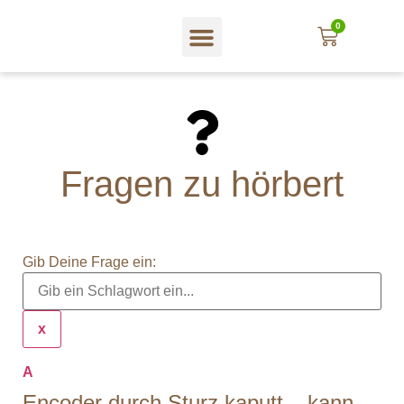
0
Fragen zu hörbert
Gib Deine Frage ein:
x
A
Encoder durch Sturz kaputt – kann