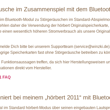
äusche im Zusammenspiel mit dem Bluetoo
s im Bluetooth-Modul zu Störgeräuschen im Standard-Abspiel
fehlen daher die Verwendung der hörbert Originalspeicherkarte, 
e einen wesentlich höheren Stromverbrauch als unsere Original
melde Dich bitte bei unserem Supportteam (service@winzki.de)
grige Speicherkarten fast ohne Störgeräusche betreiben zu kö
en Funktionsaussagen treffen, da sich hier Herstellungsweisen u
tionen direkt vom Hersteller.
11 FAQ
iert bei meinem „hörbert 2011“ mit Blueto
rmal im Standard hörbert-Modus über seinen eingebauten Lautspr