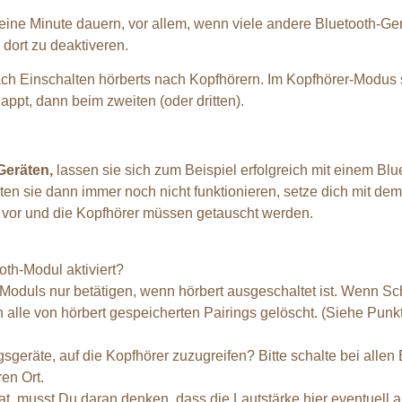
ine Minute dauern, vor allem, wenn viele andere Bluetooth-Gerä
dort zu deaktiveren.
h Einschalten hörberts nach Kopfhörern. Im Kopfhörer-Modus sc
appt, dann beim zweiten (oder dritten).
Geräten,
lassen sie sich zum Beispiel erfolgreich mit einem B
llten sie dann immer noch nicht funktionieren, setze dich mit d
rer vor und die Kopfhörer müssen getauscht werden.
oth-Modul aktiviert?
Moduls nur betätigen, wenn hörbert ausgeschaltet ist. Wenn Schal
alle von hörbert gespeicherten Pairings gelöscht. (Siehe Punk
geräte, auf die Kopfhörer zuzugreifen? Bitte schalte bei alle
en Ort.
t, musst Du daran denken, dass die Lautstärke hier eventuell 