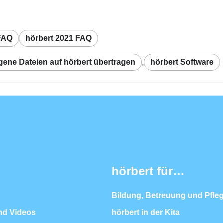
 FAQ
hörbert 2021 FAQ
gene Dateien auf hörbert übertragen
,
hörbert Software
hörbert für…
Bildung, Betreuung und Pfle
nd Videos
hörbert in der Kita