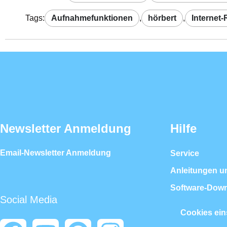
Tags:
Aufnahmefunktionen
,
hörbert
,
Internet-
Newsletter Anmeldung
Hilfe
Email-Newsletter Anmeldung
Service
Anleitungen u
Software-Dow
Social Media
Cookies ein