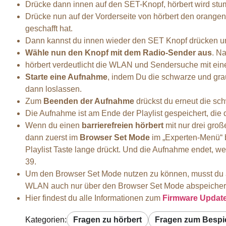
Drücke dann innen auf den SET-Knopf, hörbert wird st
Drücke nun auf der Vorderseite von hörbert den orange
geschafft hat.
Dann kannst du innen wieder den SET Knopf drücken und 
Wähle nun den Knopf mit dem Radio-Sender aus
. N
hörbert verdeutlicht die WLAN und Sendersuche mit eine
Starte eine Aufnahme
, indem Du die schwarze und grau
dann loslassen.
Zum
Beenden der Aufnahme
drückst du erneut die sc
Die Aufnahme ist am Ende der Playlist gespeichert, die
Wenn du einen
barrierefreien hörbert
mit nur drei groß
dann zuerst im
Browser Set Mode
im „Experten-Menü“ 
Playlist Taste lange drückt. Und die Aufnahme endet, w
39.
Um den Browser Set Mode nutzen zu können, musst du auf 
WLAN auch nur über den Browser Set Mode abspeicher
Hier findest du alle Informationen zum
Firmware Updat
Kategorien:
Fragen zu hörbert
Fragen zum Bespi