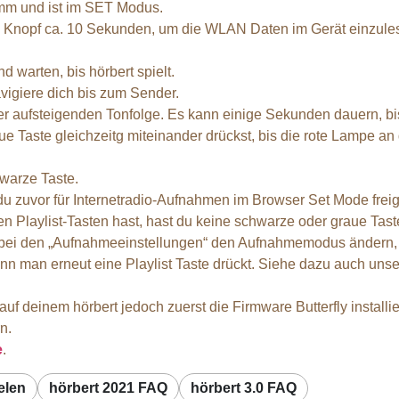
umm und ist im SET Modus.
n Knopf ca. 10 Sekunden, um die WLAN Daten im Gerät einzules
warten, bis hörbert spielt.
avigiere dich bis zum Sender.
r aufsteigenden Tonfolge. Es kann einige Sekunden dauern, bis
e Taste gleichzeitg miteinander drückst, bis die rote Lampe an 
hwarze Taste.
 du zuvor für Internetradio-Aufnahmen im Browser Set Mode frei
en Playlist-Tasten hast, hast du keine schwarze oder graue Ta
bei den „Aufnahmeeinstellungen“ den Aufnahmemodus ändern, s
enn man erneut eine Playlist Taste drückt. Siehe dazu auch uns
deinem hörbert jedoch zuerst die Firmware Butterfly installier
n.
e
.
elen
hörbert 2021 FAQ
hörbert 3.0 FAQ