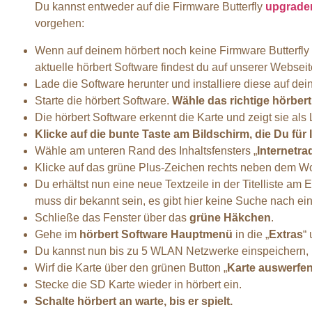
Du kannst entweder auf die Firmware Butterfly
upgrade
vorgehen:
Wenn auf deinem hörbert noch keine Firmware Butterfly o
aktuelle hörbert Software findest du auf unserer Webseit
Lade die Software herunter und installiere diese auf de
Starte die hörbert Software.
Wähle das richtige hörber
Die hörbert Software erkennt die Karte und zeigt sie als
Klicke auf die bunte Taste am Bildschirm, die Du fü
Wähle am unteren Rand des Inhaltsfensters „
Internetr
Klicke auf das grüne Plus-Zeichen rechts neben dem Wo
Du erhältst nun eine neue Textzeile in der Titelliste am
muss dir bekannt sein, es gibt hier keine Suche nach e
Schließe das Fenster über das
grüne Häkchen
.
Gehe im
hörbert Software Hauptmenü
in die „
Extras
“
Du kannst nun bis zu 5 WLAN Netzwerke einspeichern,
Wirf die Karte über den grünen Button „
Karte auswerfe
Stecke die SD Karte wieder in hörbert ein.
Schalte hörbert an warte, bis er spielt.