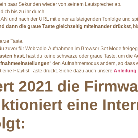
 ein paar Sekunden wieder von seinem Lautsprecher ab.
ich bis zu ihr durch.
LAN und nach der URL mit einer aufsteigenden Tonfolge und sp
d dann die graue Taste gleichzeitig miteinander drückst
, b
rze Taste.
e du zuvor für Webradio-Aufnahmen im Browser Set Mode freigeg
Tasten hast
, hast du keine schwarze oder graue Taste, um die 
fnahmeeinstellungen
“ den Aufnahmemodus ändern, so dass ei
 eine Playlist Taste drückt. Siehe dazu auch unsere
Anleitung 
rt 2021 die Firmwa
nktioniert eine Inte
lgt: