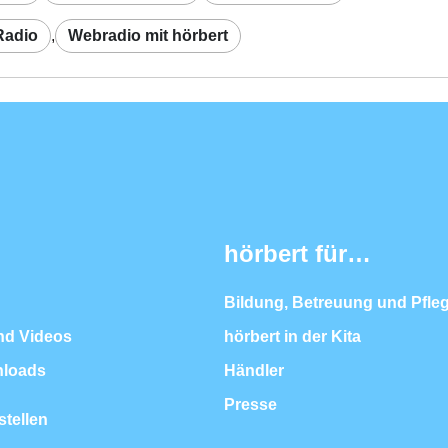
Radio
,
Webradio mit hörbert
hörbert für…
Bildung, Betreuung und Pfle
nd Videos
hörbert in der Kita
nloads
Händler
Presse
stellen