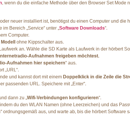
n
, wenn du die einfache Methode über den Browser Set Mode nu
der neuer installiert ist, benötigst du einen Computer und die 
e im Bereich „Service“ unter „
Software Downloads
“.
inem Computer.
t Modell
ohne Kippschalter aus.
 Laufwerk an. Wähle die SD Karte als Laufwerk in der hörbert So
r Internetradio-Aufnahmen freigeben möchtest.
adio-Aufnahmen hier speichern
“ aus.
rt „URL“.
 Ende und kannst dort mit einem
Doppelklick in die Zeile die 
iner passenden URL. Speichere mit „Enter“.
 und dann zu „
Wifi-Verbindungen konfigurieren
“.
 indem du den WLAN Namen (ohne Leerzeichen) und das Passwo
n
“ ordnungsgemäß aus, und warte ab, bis die hörbert Software s