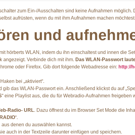
pschalter zum Ein-/Ausschalten sind keine Aufnahmen möglich.
 selbst aufrüsten, wenn du mit ihm Aufnahmen machen möchtest
hören und aufnehme
it hörberts WLAN, indem du ihn einschaltest und innen die Set-
 angezeigt. Verbinde dich mit ihm.
Das WLAN-Passwort lautet
Chrome oder Firefox. Gib dort folgende Webadresse ein:
http://
 Haken bei „aktiviert“.
 gib das WLAN-Passwort ein. Anschließend klickst du auf „Spe
S
“ eine Playlist aus, die du für Webradio-Aufnahmen freigeben 
Web-Radio- URL
. Dazu öffnest du im Browser Set Mode die Inhal
 RADIO
“.
, aus denen du auswählen kannst.
 auch in der Textzeile darunter einfügen und speichern.