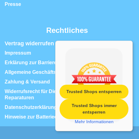
Presse
Rechtliches
Vertrag widerrufen | Widerrufsrecht
Impressum
Erklärung zur Barrierefreiheit
Allgemeine Geschäftsbedingungen
Zahlung & Versand
Widerrufsrecht für Dienstleistungen, z.B.
Trusted Shops entsperren
Reparaturen
Trusted Shops immer
Datenschutzerklärung
entsperren
Hinweise zur Batterieentsorgung
Mehr Informationen