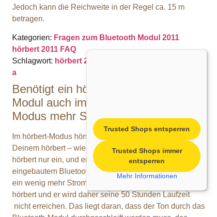
Jedoch kann die Reichweite in der Regel ca. 15 m
betragen.
Kategorien:
Fragen zum Bluetooth Modul 2011
hörbert 2011 FAQ
Schlagwort:
hörbert 2011
a
Benötigt ein hörbert mit Bluetooth-
Modul auch im Standard hörbert-
Modus mehr Strom?
Trusted Shops entsperren
Im hörbert-Modus hörst Du einfach die Inhalte mit
Deinem hörbert – wie gewohnt. Dazu schaltest Du
Trusted Shops immer
hörbert nur ein, und er spielt los. Dein hörbert mit
entsperren
eingebautem Bluetooth-Modul wird in diesem Modus
Mehr Informationen
ein wenig mehr Strom verbrauchen, als der Standard-
hörbert und er wird daher seine 50 Stunden Laufzeit
nicht erreichen. Das liegt daran, dass der Ton durch das