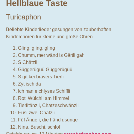
Hellblaue Taste
Turicaphon
Beliebte Kinderlieder gesungen von zauberhaften
Kinderchören für kleine und große Ohren.
Gling, gling, gling
Chumm, mer wänd is Gärtli gah
S Chätzli
Güggerügüü Güggerügüü
S git kei brävers Tierli
Zyt isch da
Ich han e chlyses Schiffli
Roti Wülchli am Himmel
Tierlitänzli, Chatzeschwänzli
Eusi zwei Chätzli
Füf Ängeli, die händ gsunge
Nina, Buschi, schlof