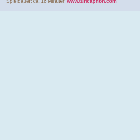
Spieldauer: ca. 16 Minuten
www.turicaphon.com