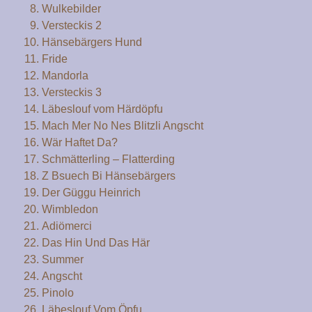
Wulkebilder
Versteckis 2
Hänsebärgers Hund
Fride
Mandorla
Versteckis 3
Läbeslouf vom Härdöpfu
Mach Mer No Nes Blitzli Angscht
Wär Haftet Da?
Schmätterling – Flatterding
Z Bsuech Bi Hänsebärgers
Der Güggu Heinrich
Wimbledon
Adiömerci
Das Hin Und Das Här
Summer
Angscht
Pinolo
Läbeslouf Vom Öpfu