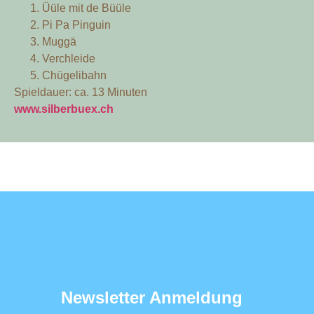
Üüle mit de Büüle
Pi Pa Pinguin
Muggä
Verchleide
Chügelibahn
Spieldauer: ca. 13 Minuten
www.silberbuex.ch
Newsletter Anmeldung