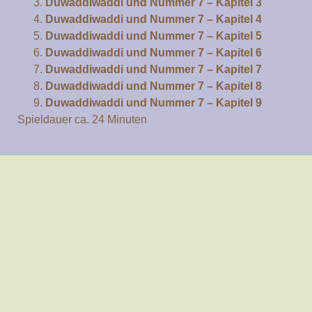
Duwaddiwaddi und Nummer 7 – Kapitel 3
Duwaddiwaddi und Nummer 7 – Kapitel 4
Duwaddiwaddi und Nummer 7 – Kapitel 5
Duwaddiwaddi und Nummer 7 – Kapitel 6
Duwaddiwaddi und Nummer 7 – Kapitel 7
Duwaddiwaddi und Nummer 7 – Kapitel 8
Duwaddiwaddi und Nummer 7 – Kapitel 9
Spieldauer ca. 24 Minuten