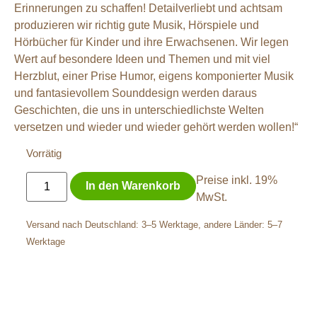
Erinnerungen zu schaffen! Detailverliebt und achtsam
produzieren wir richtig gute Musik, Hörspiele und
Hörbücher für Kinder und ihre Erwachsenen. Wir legen
Wert auf besondere Ideen und Themen und mit viel
Herzblut, einer Prise Humor, eigens komponierter Musik
und fantasievollem Sounddesign werden daraus
Geschichten, die uns in unterschiedlichste Welten
versetzen und wieder und wieder gehört werden wollen!“
Vorrätig
Preise inkl. 19%
In den Warenkorb
MwSt.
Versand nach Deutschland: 3–5 Werktage, andere Länder: 5–7
Werktage