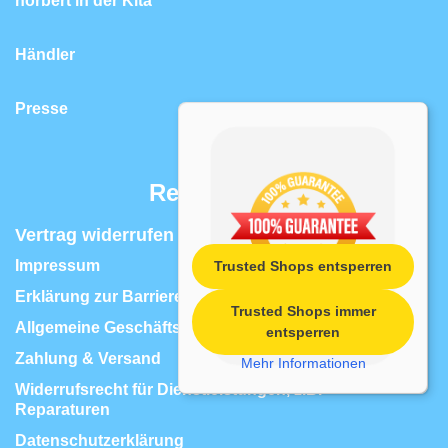
hörbert in der Kita
Händler
Presse
Rechtliches
Vertrag widerrufen | Widerrufsrecht
Impressum
Trusted Shops entsperren
Erklärung zur Barrierefreiheit
Trusted Shops immer
Allgemeine Geschäftsbedingungen
entsperren
Zahlung & Versand
Mehr Informationen
Widerrufsrecht für Dienstleistungen, z.B.
Reparaturen
Datenschutzerklärung