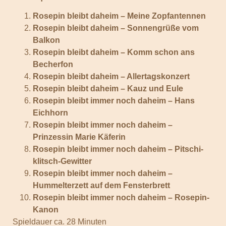
Rosepin bleibt daheim – Meine Zopfantennen
Rosepin bleibt daheim – Sonnengrüße vom
Balkon
Rosepin bleibt daheim – Komm schon ans
Becherfon
Rosepin bleibt daheim – Allertagskonzert
Rosepin bleibt daheim – Kauz und Eule
Rosepin bleibt immer noch daheim – Hans
Eichhorn
Rosepin bleibt immer noch daheim –
Prinzessin Marie Käferin
Rosepin bleibt immer noch daheim – Pitschi-
klitsch-Gewitter
Rosepin bleibt immer noch daheim –
Hummelterzett auf dem Fensterbrett
Rosepin bleibt immer noch daheim – Rosepin-
Kanon
Spieldauer ca. 28 Minuten