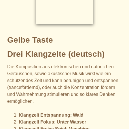
Gelbe Taste
Drei Klangzelte (deutsch)
Die Komposition aus elektronischen und natürlichen
Geräuschen, sowie akustischer Musik wirkt wie ein
schützendes Zelt und kann beruhigen und entspannen
(trancefördernd), oder auch die Konzentration fördern
und Wahrnehmung stimulieren und so klares Denken
ermöglichen.
Klangzelt Entspannung: Wald
Klangzelt Fokus: Unter Wasser
Klangzelt Freies Spiel: Maschine