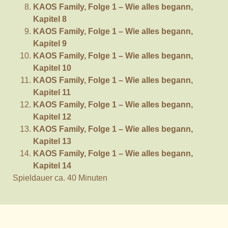
KAOS Family, Folge 1 – Wie alles begann,
Kapitel 8
KAOS Family, Folge 1 – Wie alles begann,
Kapitel 9
KAOS Family, Folge 1 – Wie alles begann,
Kapitel 10
KAOS Family, Folge 1 – Wie alles begann,
Kapitel 11
KAOS Family, Folge 1 – Wie alles begann,
Kapitel 12
KAOS Family, Folge 1 – Wie alles begann,
Kapitel 13
KAOS Family, Folge 1 – Wie alles begann,
Kapitel 14
Spieldauer ca. 40 Minuten