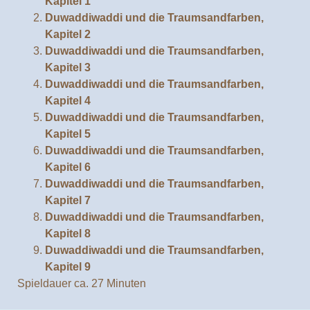
Kapitel 1
Duwaddiwaddi und die Traumsandfarben,
Kapitel 2
Duwaddiwaddi und die Traumsandfarben,
Kapitel 3
Duwaddiwaddi und die Traumsandfarben,
Kapitel 4
Duwaddiwaddi und die Traumsandfarben,
Kapitel 5
Duwaddiwaddi und die Traumsandfarben,
Kapitel 6
Duwaddiwaddi und die Traumsandfarben,
Kapitel 7
Duwaddiwaddi und die Traumsandfarben,
Kapitel 8
Duwaddiwaddi und die Traumsandfarben,
Kapitel 9
Spieldauer ca. 27 Minuten