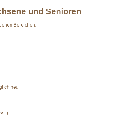
chsene und Senioren
edenen Bereichen:
glich neu.
ssig.