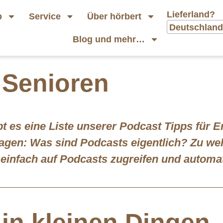
Lieferland?
p
Service
Über hörbert
Deutschland
Blog und mehr…
 Senioren
ibt es eine Liste unserer Podcast Tipps fü
ragen: Was sind Podcasts eigentlich? Zu we
t einfach auf Podcasts zugreifen und autom
 in kleinen Dingen