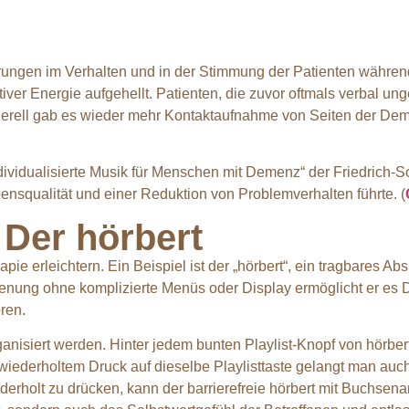
derungen im Verhalten und in der Stimmung der Patienten währ
tiver Energie aufgehellt. Patienten, die zuvor oftmals verbal 
erell gab es wieder mehr Kontaktaufnahme von Seiten der Dem
Individualisierte Musik für Menschen mit Demenz“ der Friedrich-
nsqualität und einer Reduktion von Problemverhalten führte. (
 Der hörbert
rleichtern. Ein Beispiel ist der „hörbert“, ein tragbares Abspi
edienung ohne komplizierte Menüs oder Display ermöglicht er es
ren.
anisiert werden. Hinter jedem bunten Playlist-Knopf von hörbert
 wiederholtem Druck auf dieselbe Playlisttaste gelangt man auch a
derholt zu drücken, kann der barrierefreie hörbert mit Buchsena